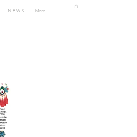
N E W S
More