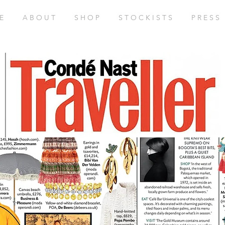
E
A B O U T
S H O P
S T O C K I S T S
P R E S S