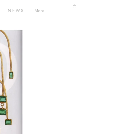
N E W S
More