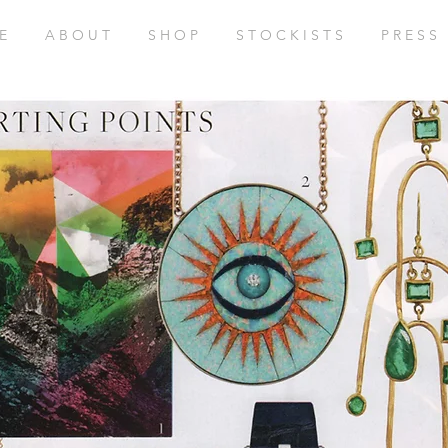
E
A B O U T
S H O P
S T O C K I S T S
P R E S S